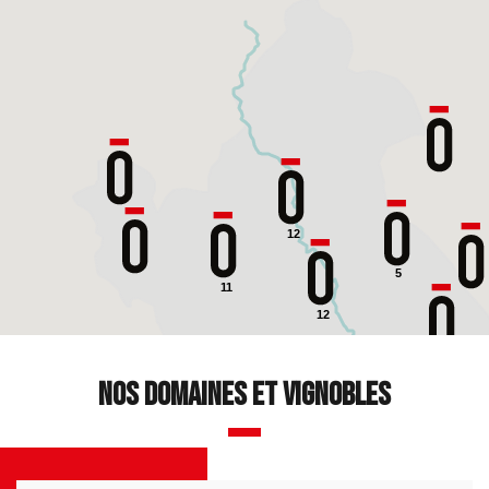
12
5
11
12
9
Nos domaines et vignobles