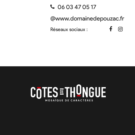
06 03 47 05 17
@
www.domainedepouzac.fr
Réseaux sociaux :