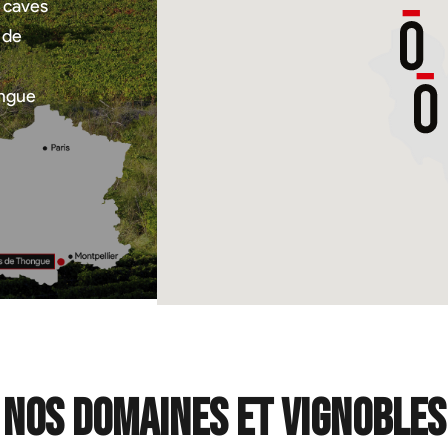
e caves
 de
ongue
Nos domaines et vignobles