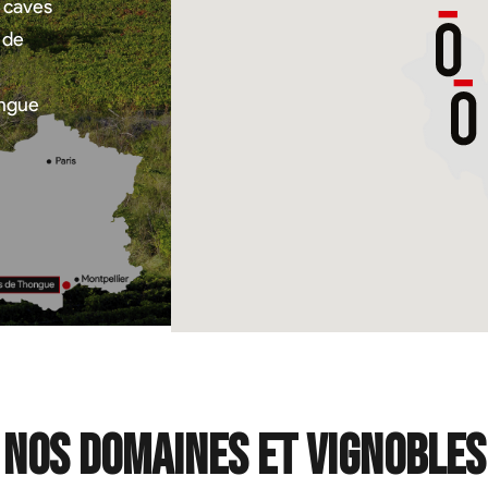
e caves
 de
ongue
Nos domaines et vignobles