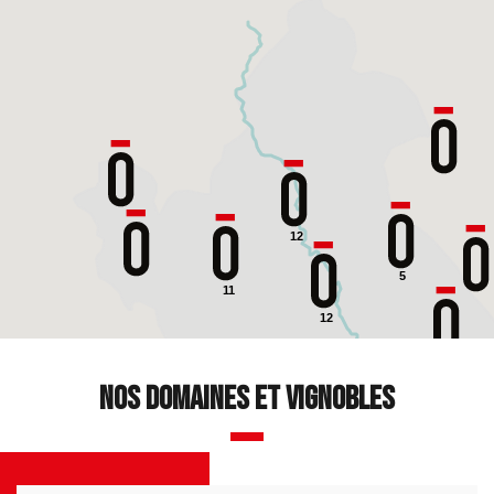
12
5
11
12
9
Nos domaines et vignobles